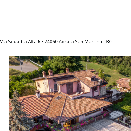
S
a
l
t
a
a
VIa Squadra Alta 6 • 24060 Adrara San Martino - BG -
l
c
o
n
t
e
n
u
t
o