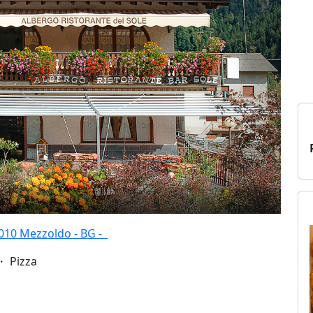
4010 Mezzoldo - BG -
・ Pizza