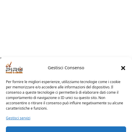
Lascia una risposta
Gestisci Consenso
Devi essere
connesso
per inviare un commento.
Per fornire le migliori esperienze, utilizziamo tecnologie come i cookie
per memorizzare e/o accedere alle informazioni del dispositivo. Il
consenso a queste tecnologie ci permetterà di elaborare dati come il
comportamento di navigazione o ID unici su questo sito. Non
Home
Chi Siamo
Contatti
acconsentire o ritirare il consenso può influire negativamente su alcune
caratteristiche e funzioni.
Gestisci servizi