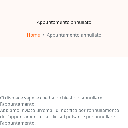
S
a
l
Appuntamento annullato
t
a
Home
Appuntamento annullato
a
l
c
o
n
t
e
n
u
t
Ci dispiace sapere che hai richiesto di annullare
o
l'appuntamento.
Abbiamo inviato un'email di notifica per l'annullamento
dell'appuntamento. Fai clic sul pulsante per annullare
l'appuntamento.