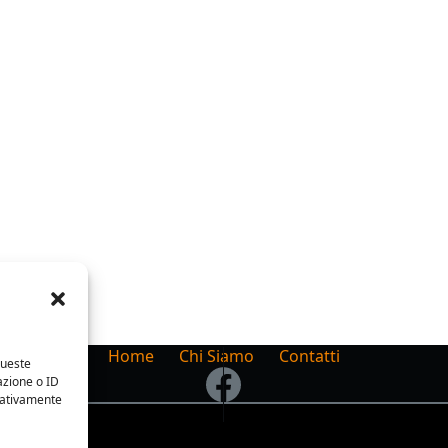
Home
Chi Siamo
Contatti
queste
azione o ID
egativamente