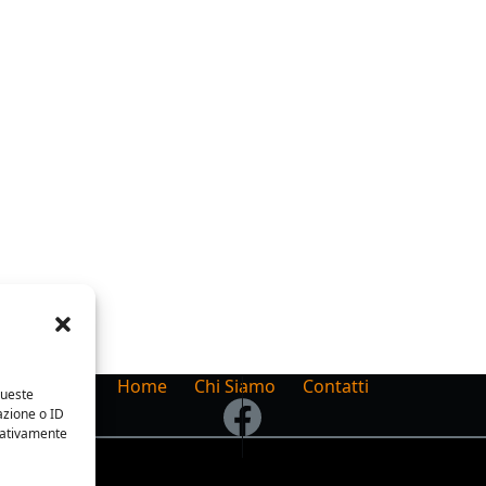
Home
Chi Siamo
Contatti
queste
azione o ID
egativamente